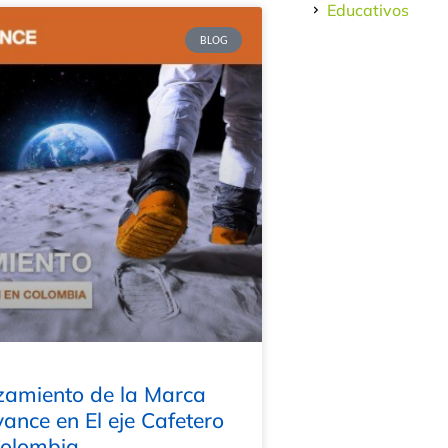
Educativos
BLOG
zamiento de la Marca
ance en El eje Cafetero
Colombia