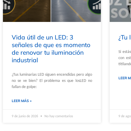
Vida útil de un LED: 3
¿Tu 
señales de que es momento
de renovar tu iluminación
Si está
con es
industrial
titiland
¿Tus luminarias LED siguen encendidas pero algo
LEER M
no se ve bien? El problema es que losLED no
fallan de golpe:
LEER MÁS »
9 de junio de 2026
No hay comentarios
9 de ago