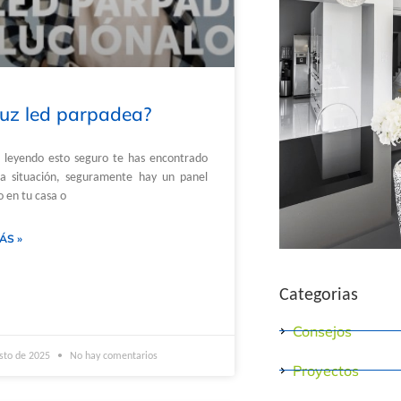
luz led parpadea?
s leyendo esto seguro te has encontrado
ta situación, seguramente hay un panel
o en tu casa o
ÁS »
Categorias
Consejos
sto de 2025
No hay comentarios
Proyectos